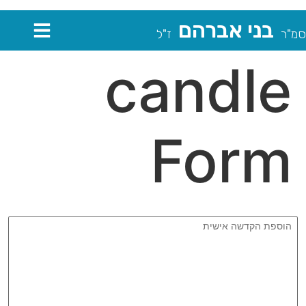
בני אברהם
סמ"ר
ז"ל
candle
Form