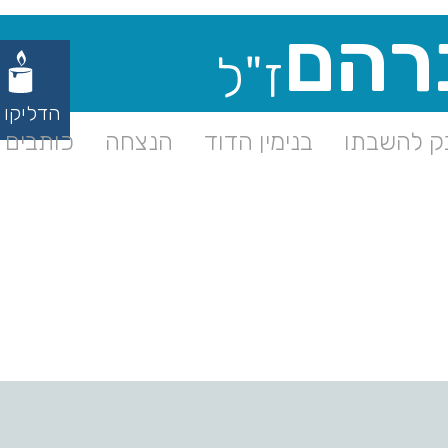
רהם
ז"ל
הדליקו 
 להשבתו
בנימין הדוד
הנצחה
כותבים ע