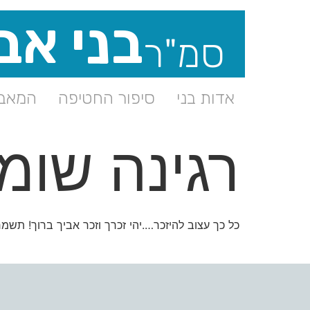
בני אב
סמ"ר
אדות בני
סיפור החטיפה
המאבק
רגינה שומן
כל כך עצוב להיזכר….יהי זכרך וזכר אביך ברוך! תשמ