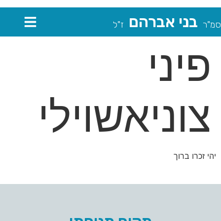
בני אברהם
סמ"ר
ז"ל
פיני
צוניאשוילי
יהי זכרו ברוך