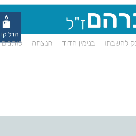
רהם
ז"ל
הדליקו 
 להשבתו
בנימין הדוד
הנצחה
כותבים ע