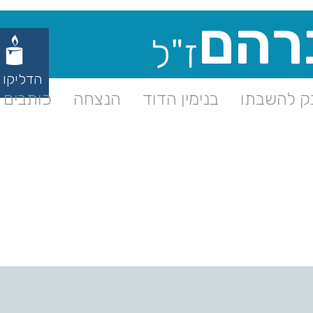
רהם
ז"ל
הדליקו 
 להשבתו
בנימין הדוד
הנצחה
כותבים ע