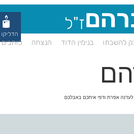
רהם
ז"ל
הדליקו 
 להשבתו
בנימין הדוד
הנצחה
כותבים ע
הם
 לעדנה אפרת ודפי איתכם באבלכם