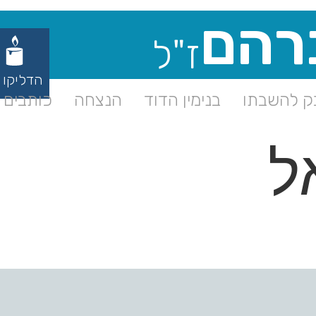
רהם
ז"ל
הדליקו 
 להשבתו
בנימין הדוד
הנצחה
כותבים ע
ל