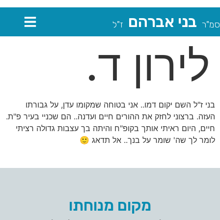
בני אברהם
סמ"ר
ז"ל
לירון ד.
בני ז"ל השם יקום דמו.. אני בטוחה שמקומו עדן, על גבורתו
העזה. ברצוני לחזק את ההורים חיים ועדנה.. הם שכניי בעיר פ"ת.
חיים, היום ראיתי אותך בקופ"ח והיתה בך עצבות גדולה רציתי
לומר לך שה' שומר על בנך.. אל תדאג 🙂
מקום מנוחתו