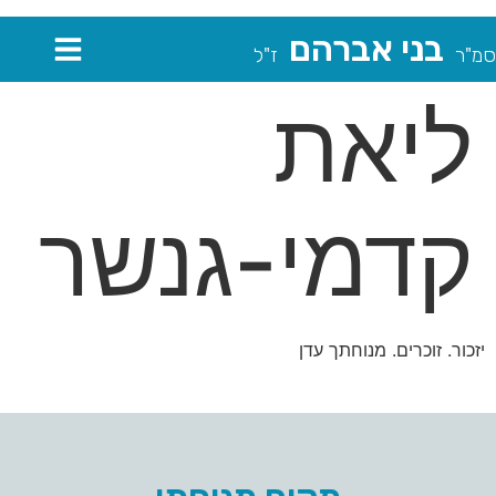
בני אברהם
סמ"ר
ז"ל
ליאת
קדמי-גנשר
יזכור. זוכרים. מנוחתך עדן