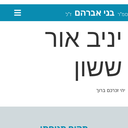
בני אברהם
סמ"ר
ז"ל
יניב אור
ששון
יהי זכרכם ברוך