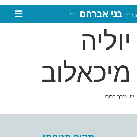
בני אברהם
סמ"ר
ז"ל
יוליה
מיכאלוב
יהי זכרך ברוך!