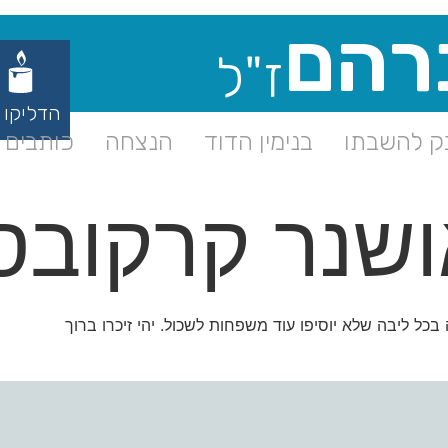
רהם
ז"ל
הדליקו 
 להשבתו
בנימין הדוד
הנצחה
כותבים ע
ושנר קרקובס