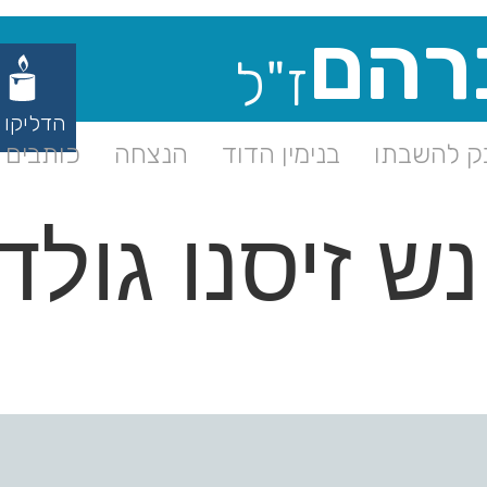
רהם
ז"ל
הדליקו 
 להשבתו
בנימין הדוד
הנצחה
כותבים ע
נש זיסנו גול