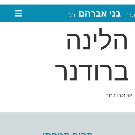
בני אברהם
סמ"ר
ז"ל
הלינה
ברודנר
יהי זכרו ברוך