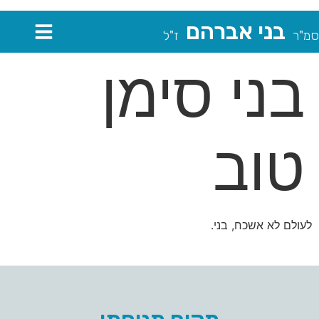
בני אברהם
סמ"ר
ז"ל
בני סימן
טוב
לעולם לא אשכח, בני.