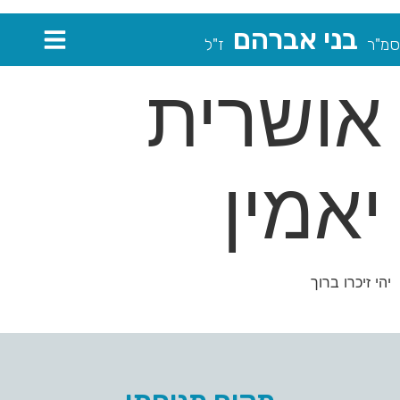
בני אברהם
סמ"ר
ז"ל
אושרית
יאמין
יהי זיכרו ברוך