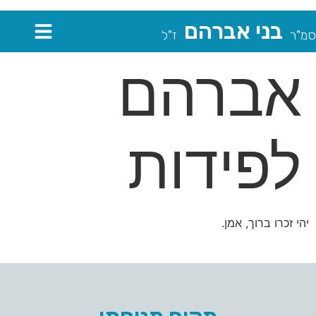
בני אברהם
סמ"ר
ז"ל
אברהם
לפידות
יהי זכרו ברוך, אמן.