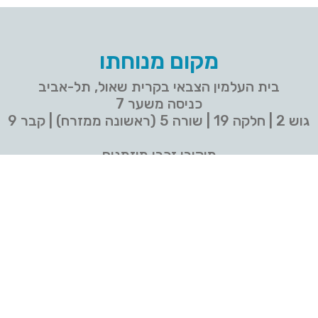
מקום מנוחתו
בית העלמין הצבאי בקרית שאול, תל-אביב
כניסה משער 7
גוש 2 | חלקה 19 | שורה 5 (ראשונה ממזרח) | קבר 9
מוקירי זכרו מוזמנים
צורו קשר עם המשפחה